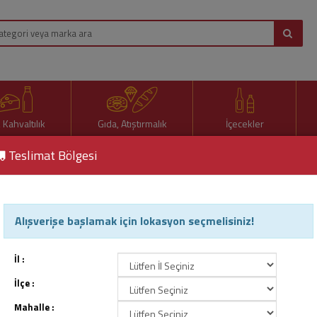
, Kahvaltılık
Gıda, Atıştırmalık
İçecekler
Teslimat Bölgesi
 Zeytin Kg
Alışverişe başlamak için lokasyon seçmelisiniz!
Meseri Antakya Kırma Yeşil
Ürün Kodu : 67975
İl :
İlçe :
Mahalle :
418,00 TL