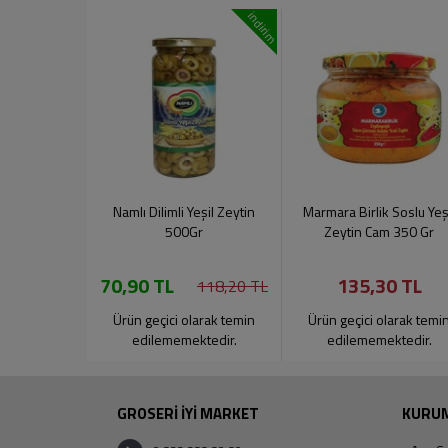
indirim
Namlı Dilimli Yeşil Zeytin
Marmara Birlik Soslu Yeş
500Gr
Zeytin Cam 350 Gr
70,90 TL
135,30 TL
118,20 TL
Ürün geçici olarak temin
Ürün geçici olarak temi
edilememektedir.
edilememektedir.
GROSERİ İYİ MARKET
KURU