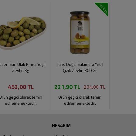
indirim
seri Sarı Ulak Kırma Yeşil
Tariş Doğal Salamura Yeşil
Tariş Badem
Zeytin Kg
Çizik Zeytin 300 Gr
3
452,00 TL
221,90 TL
301,90 
234,00 TL
Ürün geçici olarak temin
Ürün geçici olarak temin
Ürün geçic
edilememektedir.
edilememektedir.
edilem
HESABIM