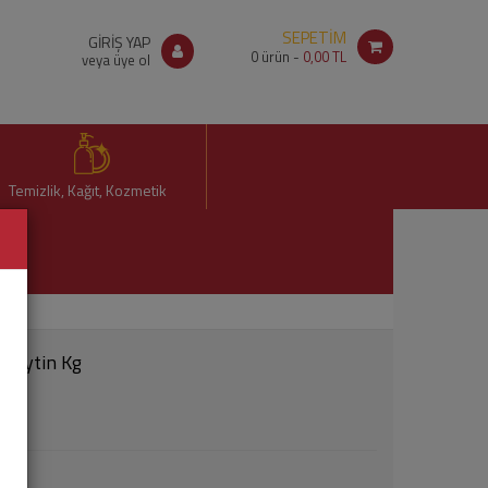
SEPETİM
GİRİŞ YAP
0
ürün -
0,00 TL
veya üye ol
Temizlik, Kağıt, Kozmetik
 Zeytin Kg