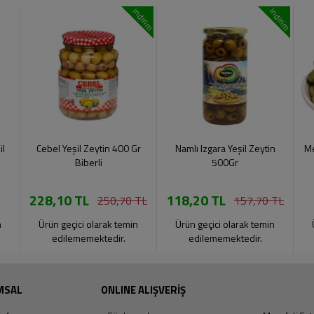
indirim
indirim
il
Cebel Yeşil Zeytin 400 Gr
Namlı Izgara Yeşil Zeytin
Me
Biberli
500Gr
228,10 TL
118,20 TL
250,70 TL
157,70 TL
n
Ürün geçici olarak temin
Ürün geçici olarak temin
edilememektedir.
edilememektedir.
MSAL
ONLINE ALIŞVERİŞ