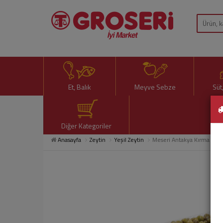
Et, Balık
Meyve Sebze
Süt
Diğer Kategoriler
Anasayfa
Zeytin
Yeşil Zeytin
Meseri Antakya Kırma Yeşil