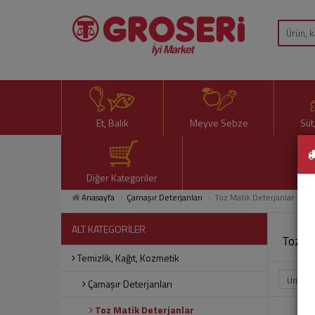
Et, Balık
Meyve Sebze
Süt
Diğer Kategoriler
Anasayfa
Çamaşır Deterjanları
Toz Matik Deterjanlar
ALT KATEGORİLER
Toz M
Temizlik, Kağıt, Kozmetik
Çamaşır Deterjanları
Toz Matik Deterjanlar