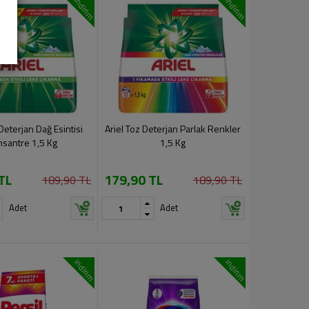
indirim
indirim
 Deterjan Dağ Esintisi
Ariel Toz Deterjan Parlak Renkler
santre 1,5 Kg
1,5 Kg
TL
179,90 TL
189,90 TL
189,90 TL
Adet
Adet
indirim
indirim