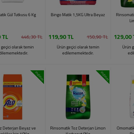
tik Gül Tutkusu 6 Kg
Bingo Matik 1,5KG Ultra Beyaz
Rinsomati
Li
 TL
119,90 TL
129,00 
446,30 TL
150,90 TL
 geçici olarak temin
Ürün geçici olarak temin
Ürün g
dilememektedir.
edilememektedir.
edi
indirim
indirim
oz Deterjan Beyaz ve
Rinsomatik Toz Deterjan Limon
Omomatik 
nkliler İçin 10Kg
Karbonat 8Kg
Re