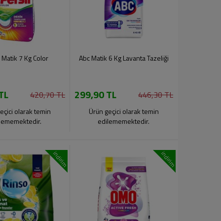
l Matik 7 Kg Color
Abc Matik 6 Kg Lavanta Tazeliği
TL
299,90 TL
420,70 TL
446,30 TL
eçici olarak temin
Ürün geçici olarak temin
lememektedir.
edilememektedir.
indirim
indirim