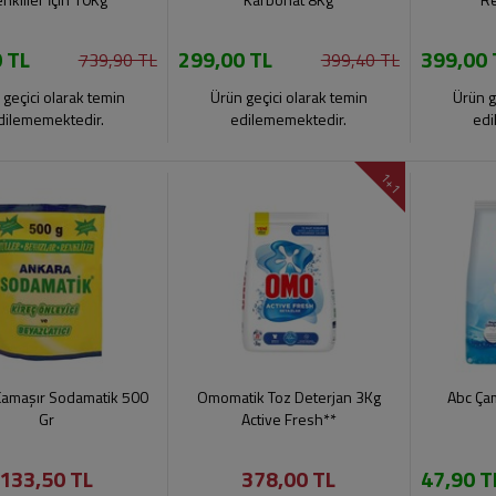
 TL
299,00 TL
399,00 
739,90 TL
399,40 TL
 geçici olarak temin
Ürün geçici olarak temin
Ürün g
dilememektedir.
edilememektedir.
edi
1+1
Çamaşır Sodamatik 500
Omomatik Toz Deterjan 3Kg
Abc Ça
Gr
Active Fresh**
133,50 TL
378,00 TL
47,90 T