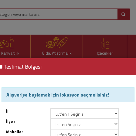
, Kahvaltılık
Gıda, Atıştırmalık
İçecekler
Teslimat Bölgesi
Alışverişe başlamak için lokasyon seçmelisiniz!
atik Deterjanlar
İl :
İlçe :
Mahalle :