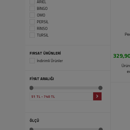
ARİEL
BİNGO
OMO
PERSİL
RİNSO
Per
TURSİL
FIRSAT ÜRÜNLERİ
329,90
İndirimli Ürünler
Ürün
e
FİYAT ARALIĞI
ÖLÇÜ