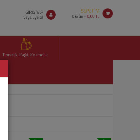
SEPETİM
GİRİŞ YAP
0
ürün -
0,00 TL
veya üye ol
Temizlik, Kağıt, Kozmetik