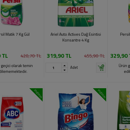
sil Matik 7 Kg Gül
Ariel Auto Actives Dağ Esintisi
Persi
Konsantre 4 Kg
 TL
319,90 TL
329,90 
420,70 TL
455,90 TL
 geçici olarak temin
Ürün g
Adet
dilememektedir.
edi
indirim
indirim