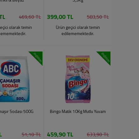
TL
399,00 TL
469,60 TL
583,50 TL
eçici olarak temin
Ürün geçici olarak temin
lememektedir.
edilememektedir.
indirim
indirim
maşır Sodası 500G
Bingo Matik 10Kg Mutlu Yuvam
L
459,90 TL
51,10 TL
633,90 TL