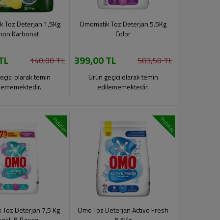
k Toz Deterjan 1,5Kg
Omomatik Toz Deterjan 5.5Kg
mon Karbonat
Color
TL
399,00 TL
140,00 TL
583,50 TL
eçici olarak temin
Ürün geçici olarak temin
lememektedir.
edilememektedir.
indirim
indirim
Toz Deterjan 7,5 Kg
Omo Toz Deterjan Active Fresh
nkli & Beyaz
5,5Kg