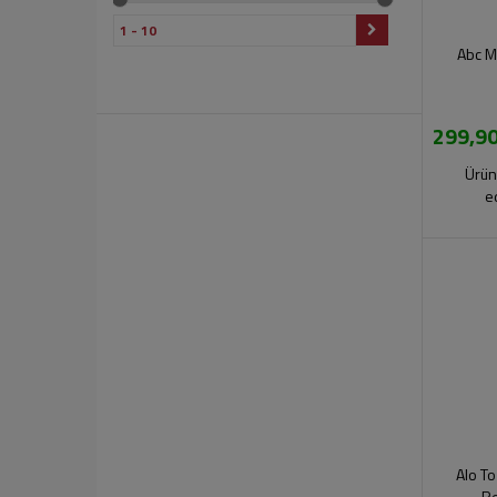
Abc Ma
299,90
Ürün
e
Alo T
Re