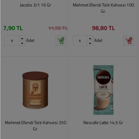
Soslar
Kokuları,
Jacobs 3/1 16 Gr
Mehmet Efendi Türk Kahvesi 100
Şemsiye
Koku
Gr.
Dondurmalar
Gidericiler
Kemer
7,90 TL
98,80 TL
11,50 TL
Tuz,
Tıraş
Takı
Şeker,
Ürünleri
Adet
Adet
Toka
Baharat
Sağlık
Gözlükler
Dondurulmuş
Ürünleri
Ürünler
Bahçe
Anne,
Gereçleri
Bayramlık
Bebek
Çikolata
Ürünleri
Şeker
Pişirme,
Saklama
Kağıt
Poşetleri
Sıvı
Ürünleri
Yağlar
Mehmet Efendi Türk Kahvesi 250
Nescafe Latte 14,5 Gr
Haşere
Kişisel
Gr.
İlaçları
Bakım
Ürünleri