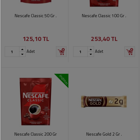
Nescafe Classic 50 Gr .
Nescafe Classic 100 Gr .
125,10 TL
253,40 TL
Adet
Adet
indirim
Nescafe Classic 200 Gr
Nescafe Gold 2 Gr .