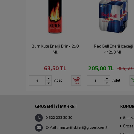
Burn Kutu Enerji Drink 250
Red Bull Enerji İçeceği
Ml.
4*250 Ml .
63,50 TL
205,00 TL
304,50 
Adet
Adet
GROSERİ İYİ MARKET
KURU
0 322 233 30 30
Ana S
Grose
E-Mail : musteriiliskileri@groseri.com.tr