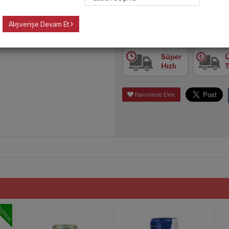
Alışverişe Devam Et
Adet
Sepet
Favorilere Ekle
ndirim