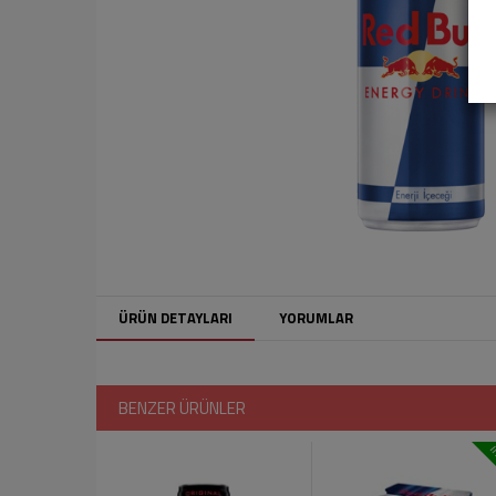
ÜRÜN DETAYLARI
YORUMLAR
BENZER ÜRÜNLER
i