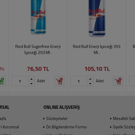
Red Bull Sugerfree Enerji
Red Bull Enerji İçeceği 355
B
İçeceği 250 Ml .
Ml .
76,50 TL
105,10 TL
TL
Adet
Adet
MSAL
ONLINE ALIŞVERİŞ
ayfa
Sözleşmeler
Mesafeli Sat
ri Kurumsal
Ön Bilgilendirme Formu
Üyelik Sözle