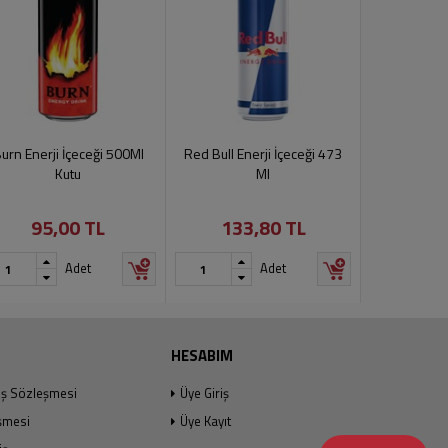
urn Enerji İçeceği 500Ml
Red Bull Enerji İçeceği 473
Red Bull S
Kutu
Ml
İçeceğ
95,00 TL
133,80 TL
205,00 
Ürün geçic
Adet
Adet
edilem
HESABIM
ış Sözleşmesi
Üye Giriş
şmesi
Üye Kayıt