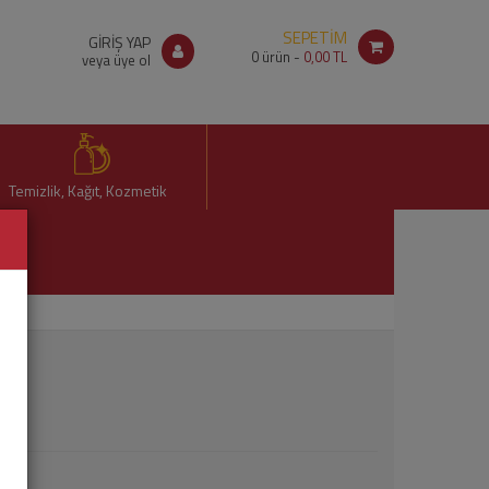
SEPETİM
GİRİŞ YAP
0
ürün -
0,00 TL
veya üye ol
Temizlik, Kağıt, Kozmetik
Ml