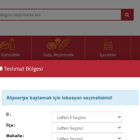
, Kahvaltılık
Gıda, Atıştırmalık
İçecekler
Teslimat Bölgesi
ği 250 Ml
Alışverişe başlamak için lokasyon seçmelisiniz!
Red Bull Enerji İçeceği 250 
Ürün Kodu : 13636
İl :
İlçe :
Mahalle :
76,50 TL