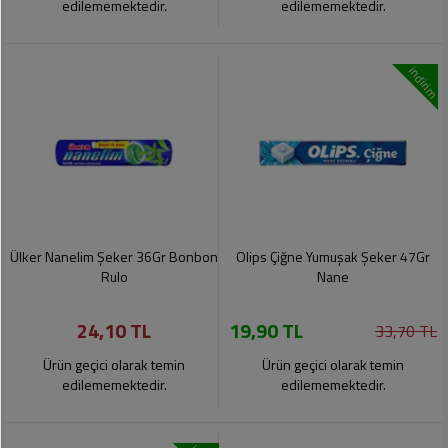
edilememektedir.
edilememektedir.
indirim
Ülker Nanelim Şeker 36Gr Bonbon
Olips Çiğne Yumuşak Şeker 47Gr
Rulo
Nane
24,10 TL
19,90 TL
33,70 TL
Ürün geçici olarak temin
Ürün geçici olarak temin
edilememektedir.
edilememektedir.