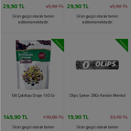
29,90 TL
29,90 TL
Pet
45,90 TL
45,90 TL
Ürünleri
Ürün geçici olarak temin
Ürün geçici olarak temin
edilememektedir.
edilememektedir.
indirim
indirim
Elit Çakıltaşı Draje 150 Gr
Olips Şeker 28Gr Keskin Mentol
149,90 TL
19,90 TL
176,80 TL
33,70 TL
Ürün geçici olarak temin
Ürün geçici olarak temin