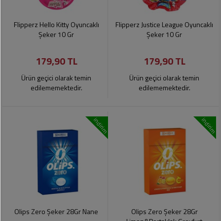
Flipperz Hello Kitty Oyuncaklı
Flipperz Justice League Oyuncaklı
Şeker 10 Gr
Şeker 10 Gr
179,90 TL
179,90 TL
Ürün geçici olarak temin
Ürün geçici olarak temin
edilememektedir.
edilememektedir.
indirim
indirim
Olips Zero Şeker 28Gr Nane
Olips Zero Şeker 28Gr