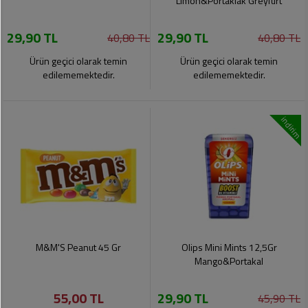
Limon&Portaklak Greyfurt
29,90 TL
29,90 TL
40,80 TL
40,80 TL
Ürün geçici olarak temin
Ürün geçici olarak temin
edilememektedir.
edilememektedir.
indirim
M&M'S Peanut 45 Gr
Olips Mini Mints 12,5Gr
Mango&Portakal
55,00 TL
29,90 TL
45,90 TL