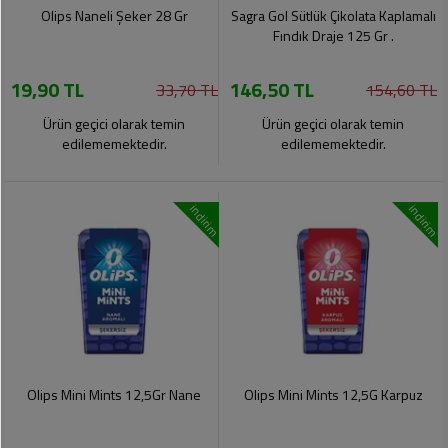
Soslar
Kokuları,
Olips Naneli Şeker 28 Gr
Sagra Gol Sütlük Çikolata Kaplamalı
Şemsiye
Koku
Fındık Draje 125 Gr .
Dondurmalar
Gidericiler
Kemer
19,90 TL
146,50 TL
33,70 TL
154,60 TL
Tuz,
Tıraş
Takı
Şeker,
Ürünleri
Ürün geçici olarak temin
Ürün geçici olarak temin
Toka
Baharat
edilememektedir.
edilememektedir.
Sağlık
Gözlükler
Dondurulmuş
Ürünleri
indirim
indirim
Ürünler
Bahçe
Anne,
Gereçleri
Bayramlık
Bebek
Çikolata
Ürünleri
Şeker
Pişirme,
Saklama
Kağıt
Poşetleri
Sıvı
Ürünleri
Yağlar
Olips Mini Mints 12,5Gr Nane
Olips Mini Mints 12,5G Karpuz
Haşere
Kişisel
İlaçları
Bakım
Ürünleri