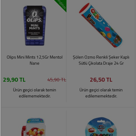
indirim
Olips Mini Mints 12,5Gr Mentol
Şölen Ozmo Renkli Şeker Kaplı
Nane
Sütlü Çikolata Draje 24 Gr
29,90 TL
26,50 TL
45,90 TL
Ürün geçici olarak temin
Ürün geçici olarak temin
edilememektedir.
edilememektedir.