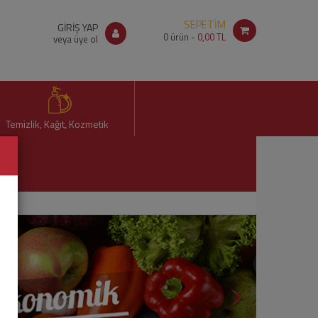
SEPETİM
GİRİŞ YAP
0
ürün -
0,00 TL
veya üye ol
Temizlik, Kağıt, Kozmetik
S
o
n
r
a