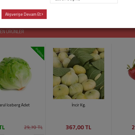
i
Alışverişe Devam Et
LEN ÜRÜNLER
indirim
rul Iceberg Adet
İncir Kg.
TL
367,00 TL
2
29,70 TL