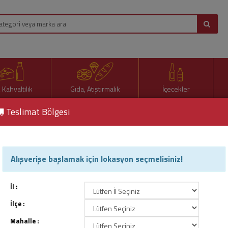
, Kahvaltılık
Gıda, Atıştırmalık
İçecekler
Teslimat Bölgesi
Ö
Alışverişe başlamak için lokasyon seçmelisiniz!
n
c
İl :
e
İlçe :
k
Mahalle :