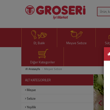
Et, Balık
Meyve Sebze
Süt
Diğer Kategoriler
Anasayfa
Meyve Sebze
ALT KATEGORİLER
Meyve
Sebze
Yeşillik