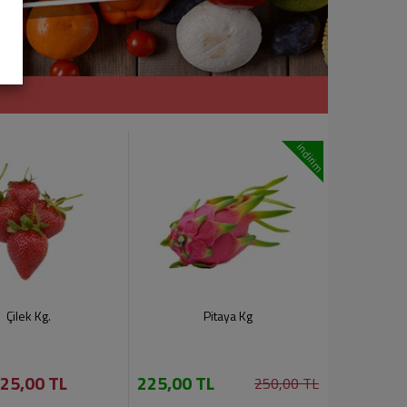
k
i
indirim
Çilek Kg.
Pitaya Kg
25,00 TL
225,00 TL
250,00 TL