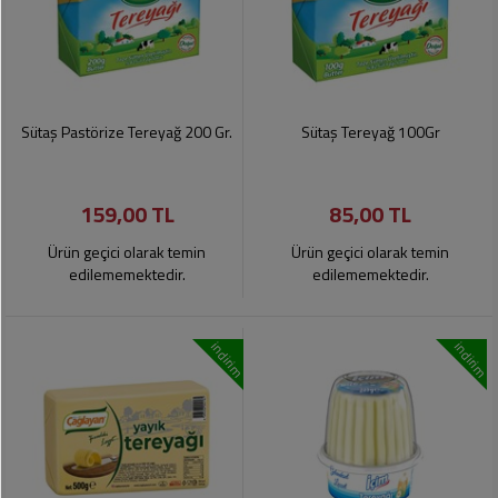
Sütaş Pastörize Tereyağ 200 Gr.
Sütaş Tereyağ 100Gr
159,00 TL
85,00 TL
Ürün geçici olarak temin
Ürün geçici olarak temin
edilememektedir.
edilememektedir.
indirim
indirim