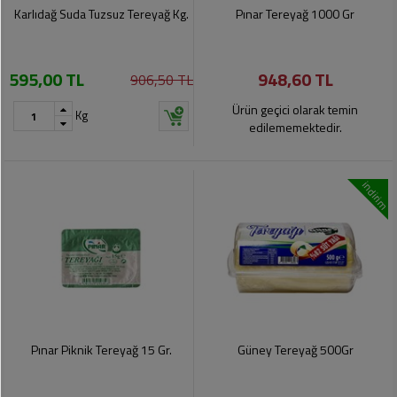
Soslar
Kokuları,
Karlıdağ Suda Tuzsuz Tereyağ Kg.
Pınar Tereyağ 1000 Gr
Şemsiye
Koku
Dondurmalar
Gidericiler
Kemer
595,00 TL
948,60 TL
906,50 TL
Tuz,
Tıraş
Takı
Şeker,
Ürünleri
Ürün geçici olarak temin
Kg
Toka
Baharat
edilememektedir.
Sağlık
Gözlükler
Dondurulmuş
Ürünleri
indirim
Ürünler
Bahçe
Anne,
Gereçleri
Bayramlık
Bebek
Çikolata
Ürünleri
Şeker
Pişirme,
Saklama
Kağıt
Poşetleri
Sıvı
Ürünleri
Yağlar
Pınar Piknik Tereyağ 15 Gr.
Güney Tereyağ 500Gr
Haşere
Kişisel
İlaçları
Bakım
Ürünleri