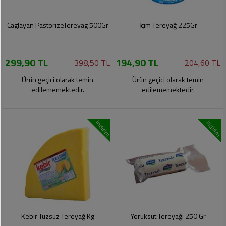
Caglayan PastörizeTereyag 500Gr
İçim Tereyağ 225Gr
299,90 TL
194,90 TL
398,50 TL
204,60 TL
Ürün geçici olarak temin
Ürün geçici olarak temin
edilememektedir.
edilememektedir.
indirim
indirim
Kebir Tuzsuz Tereyağ Kg
Yörüksüt Tereyağı 250 Gr