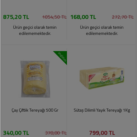
875,20 TL
168,00 TL
1054,50 TL
272,70 TL
Ürün geçici olarak temin
Ürün geçici olarak temin
edilememektedir.
edilememektedir.
indirim
Çay Çiftlik Tereyağı 500 Gr
Sütaş Dilimli Yayık Tereyağı 1Kg
340,00 TL
799,00 TL
378,80 TL