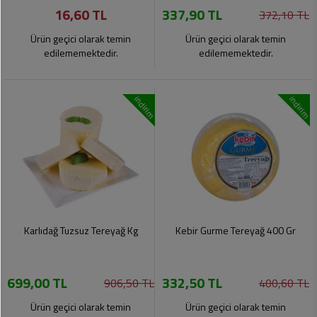
16,60 TL
337,90 TL
Pet
372,10 TL
Ürünleri
Ürün geçici olarak temin
Ürün geçici olarak temin
edilememektedir.
edilememektedir.
indirim
indirim
Karlıdağ Tuzsuz Tereyağ Kg
Kebir Gurme Tereyağ 400 Gr
699,00 TL
332,50 TL
906,50 TL
400,60 TL
Ürün geçici olarak temin
Ürün geçici olarak temin