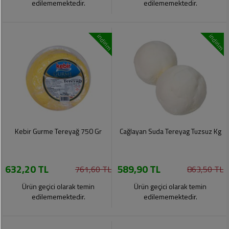
edilememektedir.
edilememektedir.
indirim
indirim
Kebir Gurme Tereyağ 750 Gr
Cağlayan Suda Tereyag Tuzsuz Kg
632,20 TL
589,90 TL
761,60 TL
863,50 TL
Ürün geçici olarak temin
Ürün geçici olarak temin
edilememektedir.
edilememektedir.