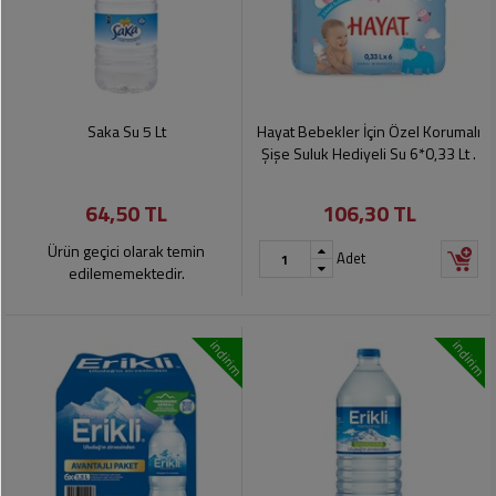
Saka Su 5 Lt
Hayat Bebekler İçin Özel Korumalı
Şişe Suluk Hediyeli Su 6*0,33 Lt .
64,50 TL
106,30 TL
Ürün geçici olarak temin
Adet
edilememektedir.
indirim
indirim