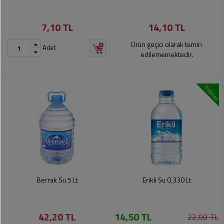
7,10 TL
14,10 TL
Ürün geçici olarak temin
Adet
edilememektedir.
indirim
Berrak Su 5 Lt
Erikli Su 0,330 Lt
42,20 TL
14,50 TL
22,00 TL