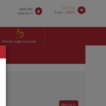
SEPETİM
GİRİŞ YAP
0
ürün -
0,00 TL
veya üye ol
Temizlik, Kağıt, Kozmetik
0,64 TL