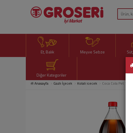
Et, Balık
Meyve Sebze
Süt
Diğer Kategoriler
Anasayfa
Gazlı İçecek
Kolali icecek
Coca Cola Pet 1,5 L