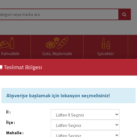
, Kahvaltılık
Gıda, Atıştırmalık
İçecekler
Teslimat Bölgesi
t
Alışverişe başlamak için lokasyon seçmelisiniz!
Coca Cola Pet 1,5 Lt
Ürün Kodu : 13174
İl :
İlçe :
Mahalle :
64,00 TL