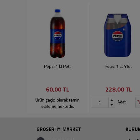
Pepsi 1 Lt Pet .
Pepsi 1 Lt 4’lü .
60,00 TL
228,00 TL
Ürün geçici olarak temin
Adet
edilememektedir.
GROSERİ İYİ MARKET
KURU