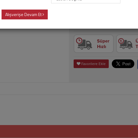
70,00 TL
Alışverişe Devam Et
Adet
Sepet
Favorilere Ekle