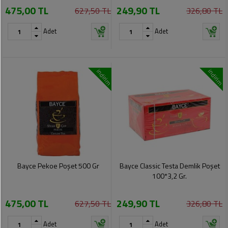
475,00 TL
249,90 TL
Pet
627,50 TL
326,80 TL
Ürünleri
Adet
Adet
indirim
indirim
Bayce Pekoe Poşet 500 Gr
Bayce Classic Testa Demlik Poşet
100*3,2 Gr.
475,00 TL
249,90 TL
627,50 TL
326,80 TL
Adet
Adet