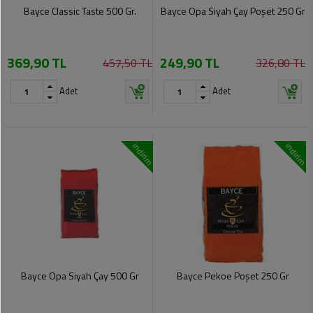
Soslar
Kokuları,
Bayce Classic Taste 500 Gr.
Bayce Opa Siyah Çay Poşet 250 Gr
Şemsiye
Koku
Dondurmalar
Gidericiler
Kemer
369,90 TL
249,90 TL
457,50 TL
326,80 TL
Tuz,
Tıraş
Takı
Şeker,
Ürünleri
Adet
Adet
Toka
Baharat
Sağlık
Gözlükler
Dondurulmuş
Ürünleri
indirim
indirim
Ürünler
Bahçe
Anne,
Gereçleri
Bayramlık
Bebek
Çikolata
Ürünleri
Şeker
Pişirme,
Saklama
Kağıt
Poşetleri
Sıvı
Ürünleri
Yağlar
Bayce Opa Siyah Çay 500 Gr
Bayce Pekoe Poşet 250 Gr
Haşere
Kişisel
İlaçları
Bakım
Ürünleri