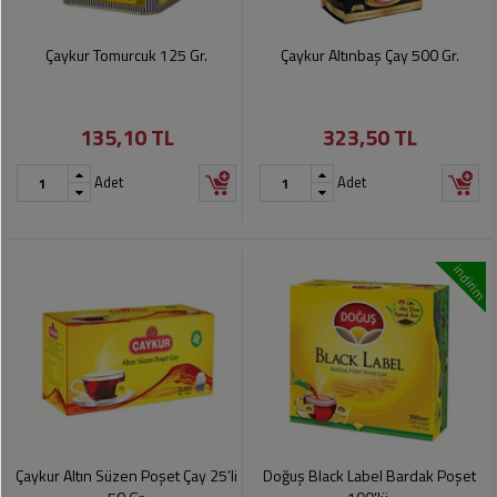
Çaykur Tomurcuk 125 Gr.
Çaykur Altınbaş Çay 500 Gr.
135,10 TL
323,50 TL
Adet
Adet
indirim
Çaykur Altın Süzen Poşet Çay 25’li
Doğuş Black Label Bardak Poşet