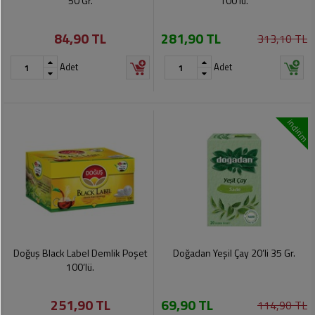
50 Gr.
100’lü.
84,90 TL
281,90 TL
313,10 TL
Adet
Adet
indirim
Doğuş Black Label Demlik Poşet
Doğadan Yeşil Çay 20’li 35 Gr.
100’lü.
251,90 TL
69,90 TL
114,90 TL