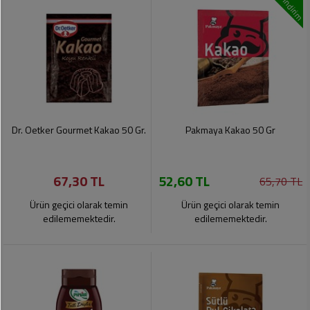
indirim
Dr. Oetker Gourmet Kakao 50 Gr.
Pakmaya Kakao 50 Gr
67,30 TL
52,60 TL
65,70 TL
Ürün geçici olarak temin
Ürün geçici olarak temin
edilememektedir.
edilememektedir.