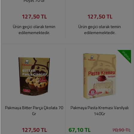
Poşet 70 Gr
127,50 TL
127,50 TL
Ürün geçici olarak temin
Ürün geçici olarak temin
edilememektedir.
edilememektedir.
indirim
Pakmaya Bitter Parça Çikolata 70
Pakmaya Pasta Kreması Vanilyalı
Gr
140Gr
127,50 TL
67,10 TL
78,90 TL