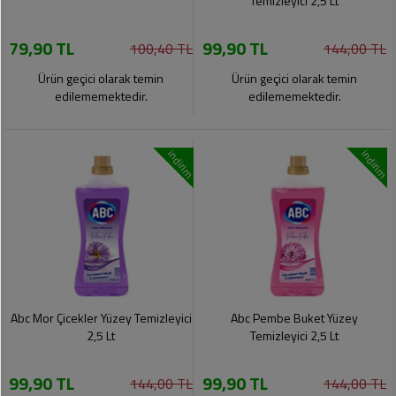
Temizleyici 2,5 Lt
79,90 TL
99,90 TL
100,40 TL
144,00 TL
Ürün geçici olarak temin
Ürün geçici olarak temin
edilememektedir.
edilememektedir.
indirim
indirim
Abc Mor Çicekler Yüzey Temizleyici
Abc Pembe Buket Yüzey
2,5 Lt
Temizleyici 2,5 Lt
99,90 TL
99,90 TL
144,00 TL
144,00 TL