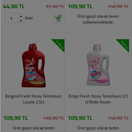
44,90 TL
109,90 TL
Pet
61,40 TL
146,90 TL
Ürünleri
Ürün geçici olarak temin
Adet
edilememektedir.
indirim
indirim
Bingosil Fresh Yüzey Temizleyici
Bingo Fresh Yüzey Temizleyici 2,5
Lovely 2,5Lt
Lt Mutlu Yuvam
109,90 TL
109,90 TL
146,90 TL
146,90 TL
Ürün geçici olarak temin
Ürün geçici olarak temin