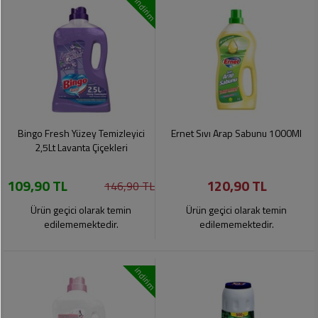
indirim
Bingo Fresh Yüzey Temizleyici
Ernet Sıvı Arap Sabunu 1000Ml
2,5Lt Lavanta Çiçekleri
109,90 TL
120,90 TL
146,90 TL
Ürün geçici olarak temin
Ürün geçici olarak temin
edilememektedir.
edilememektedir.
indirim