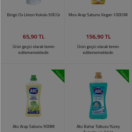
Bingo Ov Limon Kokulu 500 Gr
Mıss Arap Sabunu Vegan 1000 Ml
65,90 TL
156,90 TL
Ürün geçici olarak temin
Ürün geçici olarak temin
edilememektedir.
edilememektedir.
indirim
indirim
Abc Arap Sabunu 900Ml
Abc Bahar Tutkusu Yüzey