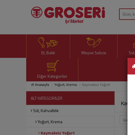
Et, Balık
Meyve Sebze
Süt
Diğer Kategoriler
Anasayfa
Yoğurt, Krema
Kaymaksiz Yoğurt
ALT KATEGORİLER
Kayma
Süt, Kahvaltılık
Yoğurt, Krema
Kaymaksiz Yoğurt