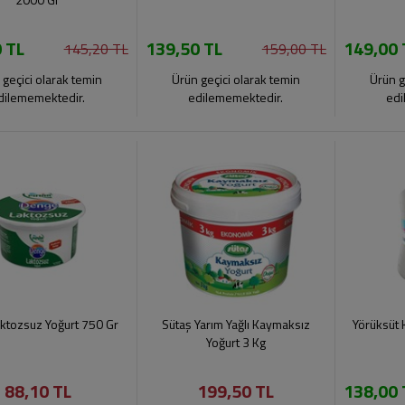
 TL
139,50 TL
149,00 
145,20 TL
159,00 TL
 geçici olarak temin
Ürün geçici olarak temin
Ürün g
dilememektedir.
edilememektedir.
edi
aktozsuz Yoğurt 750 Gr
Sütaş Yarım Yağlı Kaymaksız
Yörüksüt 
Yoğurt 3 Kg
88,10 TL
199,50 TL
138,00 