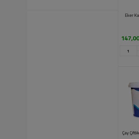
Eker Ka
147,00
Çay Çiftl