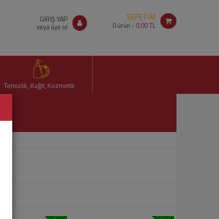
SEPETİM
GİRİŞ YAP
0
ürün -
0,00 TL
veya üye ol
Temizlik, Kağıt, Kozmetik