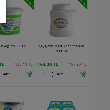
indirim
indirim
tlik Yoğurt 1500 Gr.
Çay Çiftlik Doğal Bidon Yoğurdu
2000 Gr.
TL
148,00 TL
123,10 TL
164,20 TL
Adet
Adet