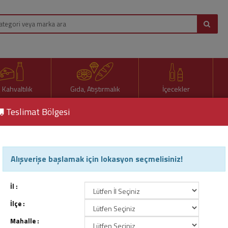
, Kahvaltılık
Gıda, Atıştırmalık
İçecekler
Teslimat Bölgesi
Alışverişe başlamak için lokasyon seçmelisiniz!
ksiz Yoğurt
İl :
İlçe :
Mahalle :