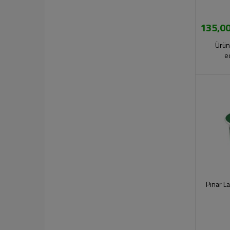
135,00
Ürün
e
Pınar L