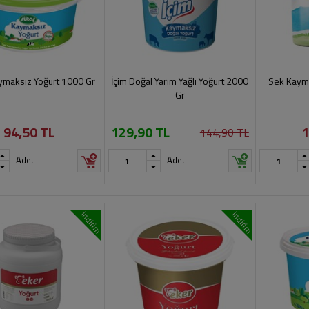
ymaksız Yoğurt 1000 Gr
İçim Doğal Yarım Yağlı Yoğurt 2000
Sek Kayma
Gr
94,50 TL
129,90 TL
1
144,90 TL
Adet
Adet
indirim
indirim