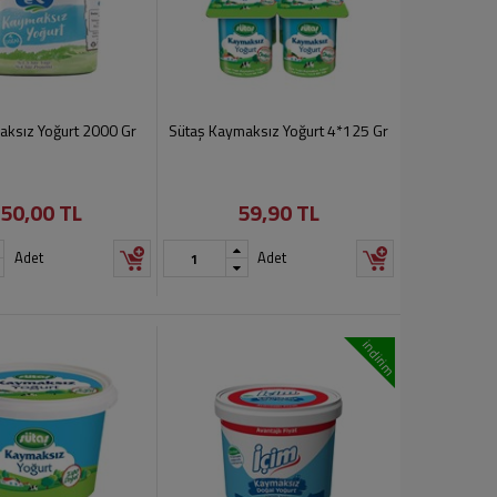
ksız Yoğurt 2000 Gr
Sütaş Kaymaksız Yoğurt 4*125 Gr
50,00 TL
59,90 TL
Adet
Adet
indirim