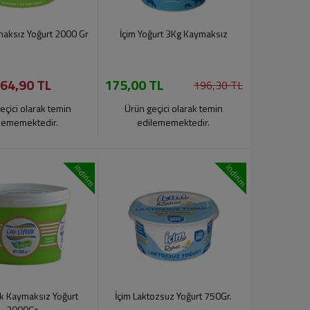
aksız Yoğurt 2000 Gr
İçim Yoğurt 3Kg Kaymaksız
64,90 TL
175,00 TL
196,30 TL
eçici olarak temin
Ürün geçici olarak temin
lememektedir.
edilememektedir.
indirim
indirim
lik Kaymaksız Yoğurt
İçim Laktozsuz Yoğurt 750Gr.
2000Gr