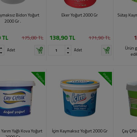
ymaksız Bidon Yoğurt
Eker Yoğurt 2000 Gr
Sütaş Kaym
2000 Gr .
 TL
138,90 TL
1
175,80 TL
171,90 TL
Ürün g
Adet
Adet
edi
indirim
indirim
ik Yarım Yağlı Kova Yoğurt
İçim Kaymaksız Yoğurt 2000 Gr
Çay Çift
2000 Gr