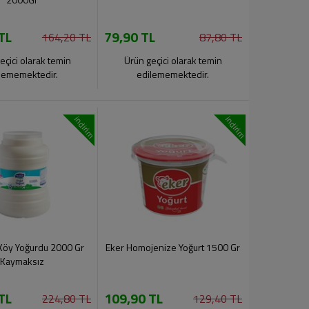
TL
79,90 TL
164,20 TL
87,80 TL
eçici olarak temin
Ürün geçici olarak temin
lememektedir.
edilememektedir.
indirim
indirim
Köy Yoğurdu 2000 Gr
Eker Homojenize Yoğurt 1500 Gr
Kaymaksız
TL
109,90 TL
224,80 TL
129,40 TL