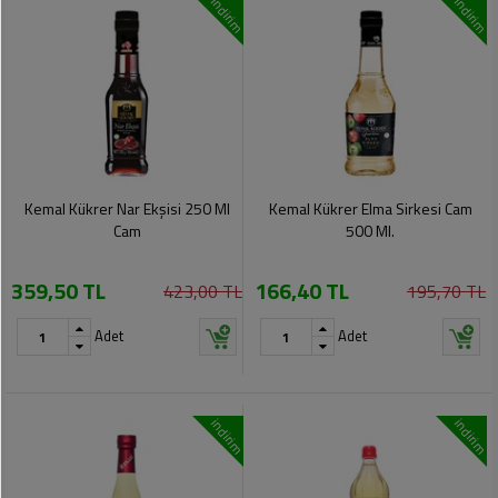
indirim
indirim
Kemal Kükrer Nar Ekşisi 250 Ml
Kemal Kükrer Elma Sirkesi Cam
Cam
500 Ml.
359,50 TL
166,40 TL
423,00 TL
195,70 TL
Adet
Adet
indirim
indirim