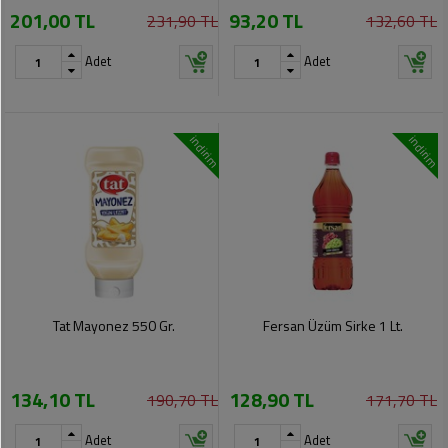
201,00 TL
93,20 TL
Pet
231,90 TL
132,60 TL
Ürünleri
Adet
Adet
indirim
indirim
Tat Mayonez 550 Gr.
Fersan Üzüm Sirke 1 Lt.
134,10 TL
128,90 TL
190,70 TL
171,70 TL
Adet
Adet