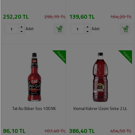
252,20 TL
139,60 TL
296,70 TL
164,20 TL
Adet
Adet
indirim
indirim
Tat Acı Biber Sos 100 Ml.
Kemal Kükrer Üzüm Sirke 2 Lt.
86,10 TL
386,40 TL
107,40 TL
454,50 TL