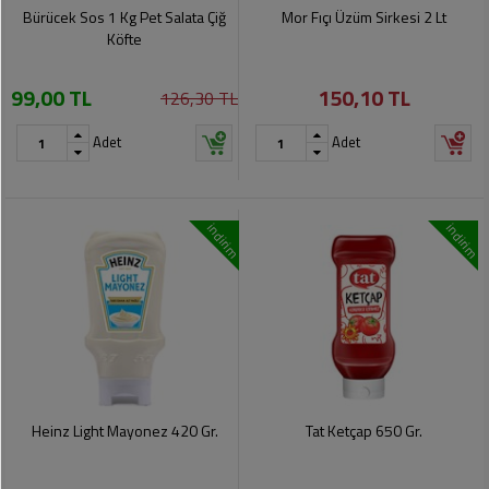
Soslar
Kokuları,
Bürücek Sos 1 Kg Pet Salata Çiğ
Mor Fıçı Üzüm Sirkesi 2 Lt
Şemsiye
Koku
Köfte
Dondurmalar
Gidericiler
Kemer
99,00 TL
150,10 TL
126,30 TL
Tuz,
Tıraş
Takı
Şeker,
Ürünleri
Adet
Adet
Toka
Baharat
Sağlık
Gözlükler
Dondurulmuş
Ürünleri
indirim
indirim
Ürünler
Bahçe
Anne,
Gereçleri
Bayramlık
Bebek
Çikolata
Ürünleri
Şeker
Pişirme,
Saklama
Kağıt
Poşetleri
Sıvı
Ürünleri
Yağlar
Heinz Light Mayonez 420 Gr.
Tat Ketçap 650 Gr.
Haşere
Kişisel
İlaçları
Bakım
Ürünleri