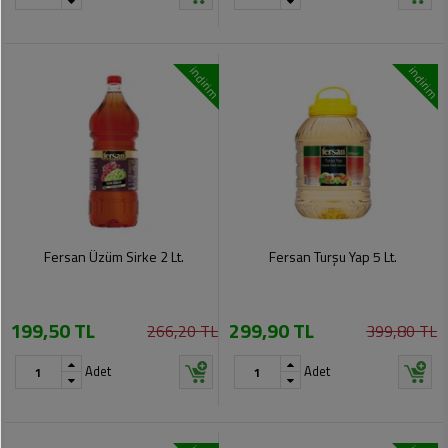
indirim
indirim
Fersan Üzüm Sirke 2 Lt.
Fersan Turşu Yap 5 Lt.
199,50 TL
299,90 TL
266,20 TL
399,80 TL
Adet
Adet