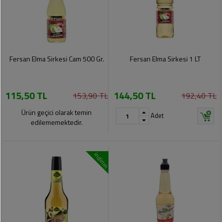
Fersan Elma Sirkesi Cam 500 Gr.
Fersan Elma Sirkesi 1 LT
115,50 TL
144,50 TL
153,90 TL
192,40 TL
Ürün geçici olarak temin
Adet
edilememektedir.
indirim