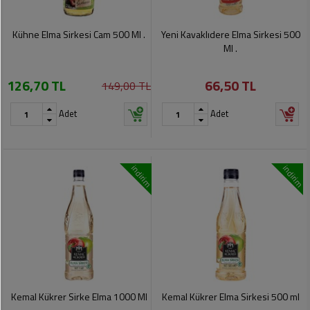
Kühne Elma Sirkesi Cam 500 Ml .
Yeni Kavaklıdere Elma Sirkesi 500
Ml .
126,70 TL
66,50 TL
149,00 TL
Adet
Adet
indirim
indirim
Kemal Kükrer Sirke Elma 1000 Ml
Kemal Kükrer Elma Sirkesi 500 ml