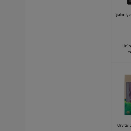
Şahin Çe
Ürün
e
Orvital