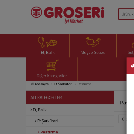
Et, Balık
Meyve Sebze
Süt
Diğer Kategoriler
Anasayfa
Et Şarküteri
Pastırma
ALT KATEGORİLER
Pastı
Et, Balık
Et Şarküteri
Pastırma