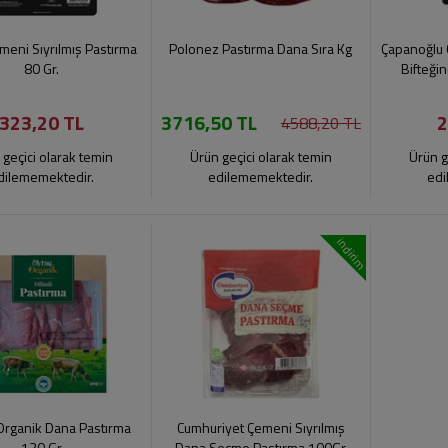
meni Sıyrılmış Pastırma
Polonez Pastırma Dana Sıra Kg
Çapanoğlu 
80 Gr.
Bifteği
323,20 TL
3716,50 TL
2
4588,20 TL
 geçici olarak temin
Ürün geçici olarak temin
Ürün g
dilememektedir.
edilememektedir.
edi
indirim
 Organik Dana Pastırma
Cumhuriyet Çemeni Sıyrılmış
120 Gr
Dana Seçme Pastırma 100Gr