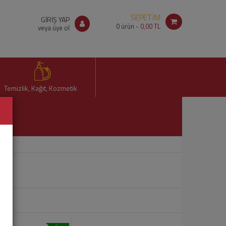
SEPETİM
GİRİŞ YAP
0
ürün -
0,00 TL
veya üye ol
Temizlik, Kağıt, Kozmetik