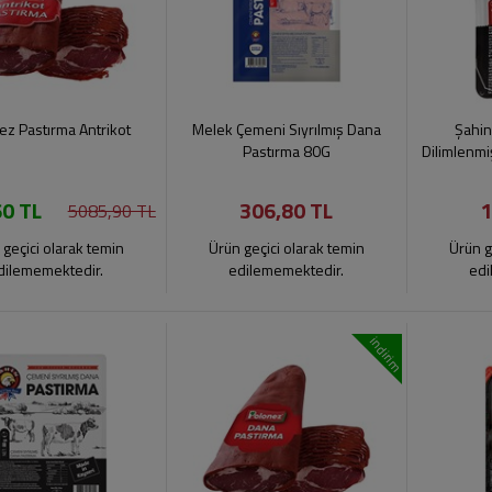
ez Pastırma Antrikot
Melek Çemeni Sıyrılmış Dana
Şahin
Pastırma 80G
Dilimlenmi
0 TL
306,80 TL
1
5085,90 TL
 geçici olarak temin
Ürün geçici olarak temin
Ürün g
dilememektedir.
edilememektedir.
edi
indirim