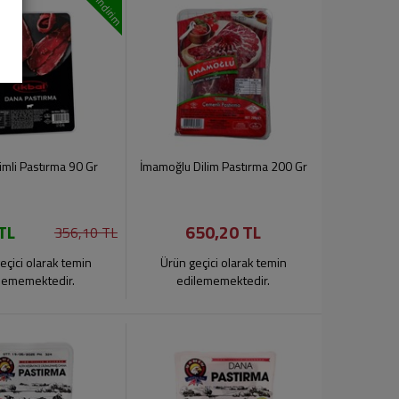
indirim
limli Pastırma 90 Gr
İmamoğlu Dilim Pastırma 200 Gr
TL
650,20 TL
356,10 TL
eçici olarak temin
Ürün geçici olarak temin
lememektedir.
edilememektedir.