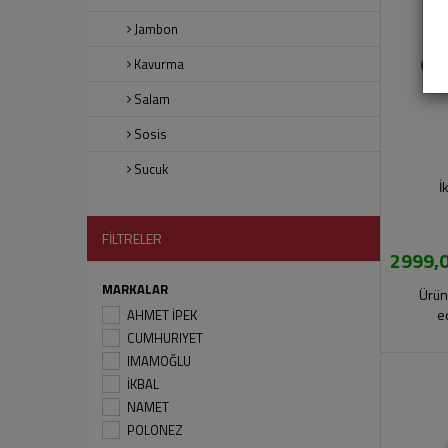
Jambon
Kavurma
Salam
Sosis
Sucuk
İ
FİLTRELER
2999,0
MARKALAR
Ürün
e
AHMET İPEK
CUMHURIYET
IMAMOĞLU
İKBAL
NAMET
POLONEZ