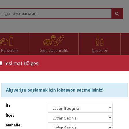
, Kahvaltılık
Gıda, Atıştırmalık
İçecekler
Teslimat Bölgesi
Alışverişe başlamak için lokasyon seçmelisiniz!
rma
İl :
İlçe :
Mahalle :