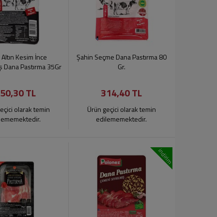
 Altın Kesim İnce
Şahin Seçme Dana Pastırma 80
ş Dana Pastırma 35Gr
Gr.
50,30 TL
314,40 TL
eçici olarak temin
Ürün geçici olarak temin
lememektedir.
edilememektedir.
indirim