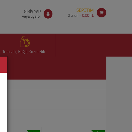
SEPETİM
GİRİŞ YAP
0
ürün -
0,00 TL
veya üye ol
Temizlik, Kağıt, Kozmetik