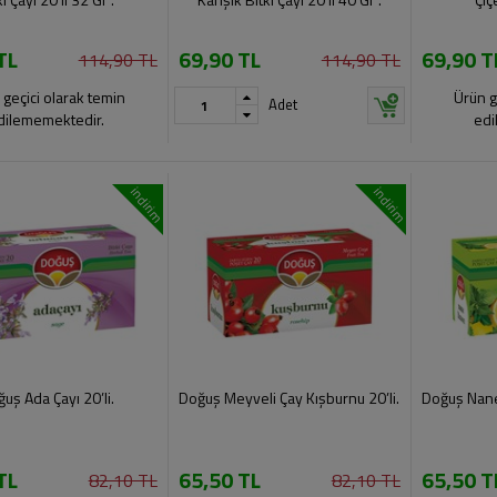
TL
69,90 TL
69,90 T
114,90 TL
114,90 TL
 geçici olarak temin
Ürün g
Adet
dilememektedir.
edi
indirim
indirim
uş Ada Çayı 20’li.
Doğuş Meyveli Çay Kışburnu 20’li.
Doğuş Nane 
TL
65,50 TL
65,50 T
82,10 TL
82,10 TL