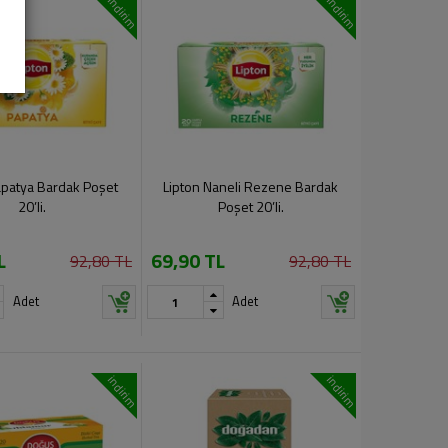
indirim
indirim
apatya Bardak Poşet
Lipton Naneli Rezene Bardak
20’li.
Poşet 20’li.
L
69,90 TL
92,80 TL
92,80 TL
Adet
Adet
indirim
indirim