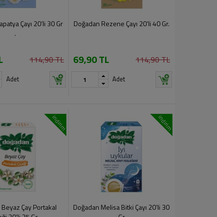
patya Çayı 20’li 30 Gr
Doğadan Rezene Çayı 20’li 40 Gr.
.
L
69,90 TL
114,90 TL
114,90 TL
Adet
Adet
indirim
indirim
Beyaz Çay Portakal
Doğadan Melisa Bitki Çayı 20’li 30
eği 20’li 35 Gr .
Gr