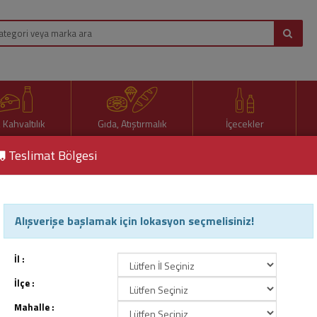
, Kahvaltılık
Gıda, Atıştırmalık
İçecekler
Teslimat Bölgesi
Alışverişe başlamak için lokasyon seçmelisiniz!
 & Meyve Çay
İl :
İlçe :
Mahalle :