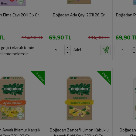
 Elma Çayı 20’li 35 Gr.
Doğadan Ada Çayı 20’li 26 Gr.
Doğadan Pa
TL
69,90 TL
69,90 T
114,90 TL
114,90 TL
 geçici olarak temin
Adet
dilememektedir.
indirim
indirim
Ayvalı Ihlamur Karışık
Doğadan Zencefil Limon Kabuklu
Doğadan 
ki Çayı 20’li 32 Gr .
Karışık Bitki Çayı 20’li 40 Gr .
Çiç