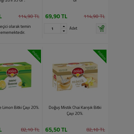
L
69,90 TL
114,90 TL
114,90 TL
eçici olarak temin
Adet
lememektedir.
indirim
indirim
Limon Bitki Çayı 20’li.
Doğuş Mistik Chai Karışık Bitki
Çayı 20’li.
L
65,50 TL
82,10 TL
82,10 TL