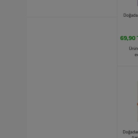
Doğadan
69,90 
Ürün
e
Doğadan 
Bit