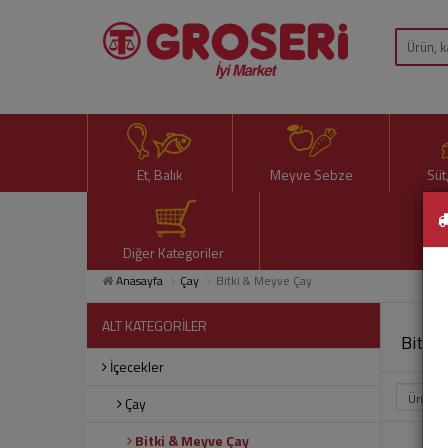
Et, Balık
Meyve Sebze
Süt
Diğer Kategoriler
Anasayfa
Çay
Bitki & Meyve Çay
ALT KATEGORİLER
Bitki
İçecekler
Çay
Bitki & Meyve Çay