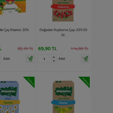
ki Çay Ihlamur 20’li.
Doğadan Kuşburnu Çayı 20’li 50
Gr.
L
69,90 TL
82,10 TL
114,90 TL
Adet
Adet
indirim
indirim