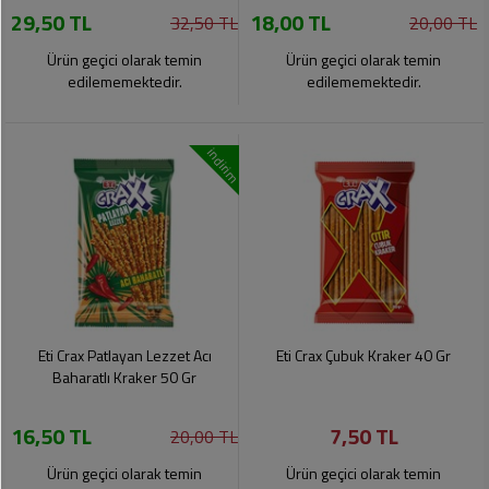
29,50 TL
18,00 TL
Pet
32,50 TL
20,00 TL
Ürünleri
Ürün geçici olarak temin
Ürün geçici olarak temin
edilememektedir.
edilememektedir.
indirim
Eti Crax Patlayan Lezzet Acı
Eti Crax Çubuk Kraker 40 Gr
Baharatlı Kraker 50 Gr
16,50 TL
7,50 TL
20,00 TL
Ürün geçici olarak temin
Ürün geçici olarak temin