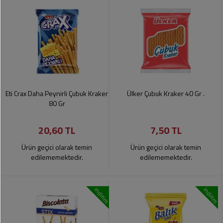
Eti Crax Daha Peynirli Çubuk Kraker
Ülker Çubuk Kraker 40 Gr .
80 Gr
20,60 TL
7,50 TL
Ürün geçici olarak temin
Ürün geçici olarak temin
edilememektedir.
edilememektedir.
indirim
indirim