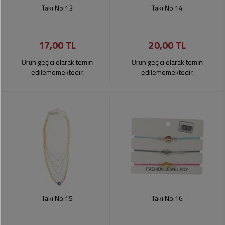
Soslar
Kokuları,
Takı No:13
Takı No:14
Şemsiye
Koku
Dondurmalar
Gidericiler
Kemer
17,00 TL
20,00 TL
Tuz,
Tıraş
Takı
Şeker,
Ürünleri
Ürün geçici olarak temin
Ürün geçici olarak temin
Toka
Baharat
edilememektedir.
edilememektedir.
Sağlık
Gözlükler
Dondurulmuş
Ürünleri
Ürünler
Bahçe
Anne,
Gereçleri
Bayramlık
Bebek
Çikolata
Ürünleri
Şeker
Pişirme,
Saklama
Kağıt
Poşetleri
Sıvı
Ürünleri
Yağlar
Takı No:15
Takı No:16
Haşere
Kişisel
İlaçları
Bakım
Ürünleri