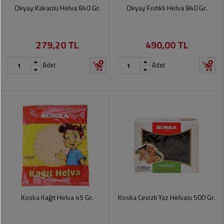
Soslar
Kokuları,
Okyay Kakaolu Helva 840 Gr.
Okyay Fıstıklı Helva 840 Gr.
Şemsiye
Koku
Dondurmalar
Gidericiler
Kemer
279,20 TL
490,00 TL
Tuz,
Tıraş
Takı
Şeker,
Ürünleri
Adet
Adet
Toka
Baharat
Sağlık
Gözlükler
Dondurulmuş
Ürünleri
Ürünler
Bahçe
Anne,
Gereçleri
Bayramlık
Bebek
Çikolata
Ürünleri
Şeker
Pişirme,
Saklama
Kağıt
Poşetleri
Sıvı
Ürünleri
Yağlar
Koska Kağıt Helva 45 Gr.
Koska Cevizli Yaz Helvası 500 Gr.
Haşere
Kişisel
İlaçları
Bakım
Ürünleri