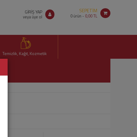
SEPETİM
GİRİŞ YAP
0
ürün -
0,00 TL
veya üye ol
Temizlik, Kağıt, Kozmetik