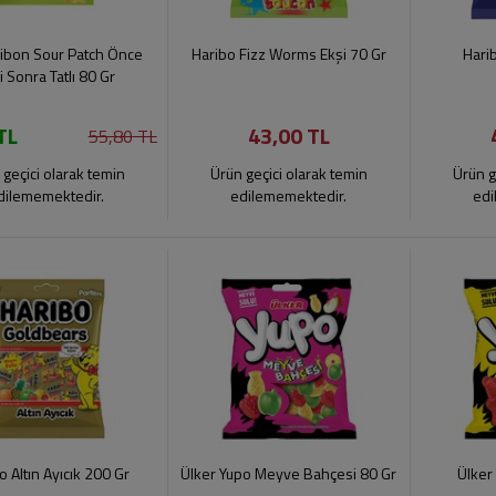
libon Sour Patch Önce
Haribo Fizz Worms Ekşi 70 Gr
Hari
i Sonra Tatlı 80 Gr
TL
43,00 TL
55,80 TL
 geçici olarak temin
Ürün geçici olarak temin
Ürün g
dilememektedir.
edilememektedir.
edi
o Altın Ayıcık 200 Gr
Ülker Yupo Meyve Bahçesi 80 Gr
Ülker