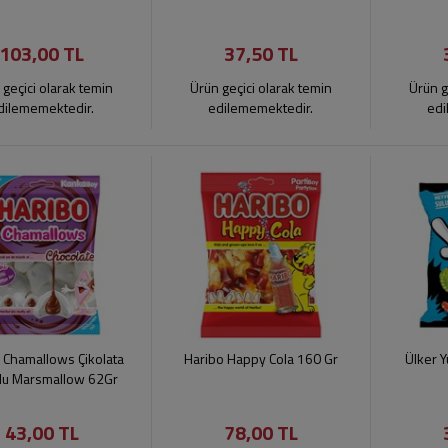
103,00 TL
37,50 TL
 geçici olarak temin
Ürün geçici olarak temin
Ürün g
dilememektedir.
edilememektedir.
edi
 Chamallows Çikolata
Haribo Happy Cola 160 Gr
Ülker 
lu Marsmallow 62Gr
43,00 TL
78,00 TL