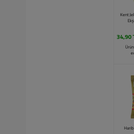
Kent Je
Ekş
34,90 
Ürün
e
Harib