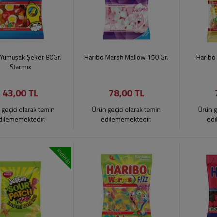
 Yumuşak Şeker 80Gr.
Haribo Marsh Mallow 150 Gr.
Haribo 
Starmıx
43,00 TL
78,00 TL
 geçici olarak temin
Ürün geçici olarak temin
Ürün g
dilememektedir.
edilememektedir.
edi
indirim