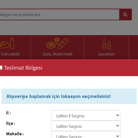
, Kahvaltılık
Gıda, Atıştırmalık
İçecekler
Teslimat Bölgesi
Alışverişe başlamak için lokasyon seçmelisiniz!
ak Şeker
İl :
İlçe :
Mahalle :