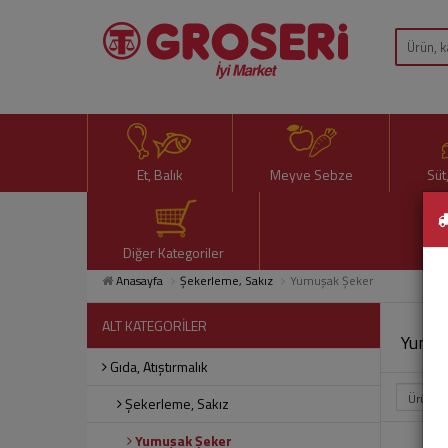
Et, Balık
Meyve Sebze
Süt
Diğer Kategoriler
Anasayfa
Şekerleme, Sakız
Yumuşak Şeker
ALT KATEGORİLER
Yumuş
Gıda, Atıştırmalık
Şekerleme, Sakız
Yumuşak Şeker