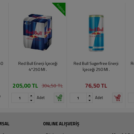
indirim
50
Red Bull Enerji İçeceği
Red Bull Sugerfree Enerji
R
4*250 Ml .
İçeceği 250 Ml .
205,00 TL
76,50 TL
304,50 TL
n
Adet
Adet
MSAL
ONLINE ALIŞVERİŞ