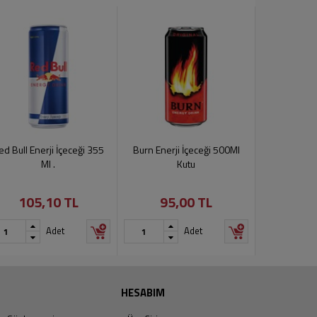
ed Bull Enerji İçeceği 355
Burn Enerji İçeceği 500Ml
Red Bull En
Ml .
Kutu
105,10 TL
95,00 TL
133
Adet
Adet
HESABIM