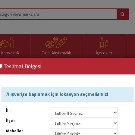
, Kahvaltılık
Gıda, Atıştırmalık
İçecekler
Teslimat Bölgesi
eceği 250 Ml
Alışverişe başlamak için lokasyon seçmelisiniz!
Black Bruin Enerji İçeceği 2
Ürün Kodu : 63655
İl :
İlçe :
Mahalle :
35,80 TL