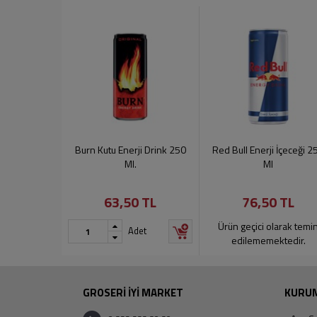
Burn Kutu Enerji Drink 250
Red Bull Enerji İçeceği 2
Ml.
Ml
63,50 TL
76,50 TL
Ürün geçici olarak temi
Adet
edilememektedir.
GROSERİ İYİ MARKET
KURU