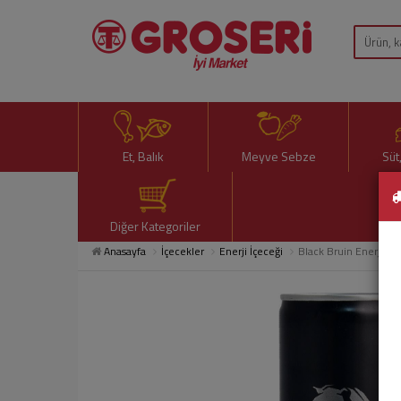
Et, Balık
Meyve Sebze
Süt
Diğer Kategoriler
Anasayfa
İçecekler
Enerji İçeceği
Black Bruin Enerji İç