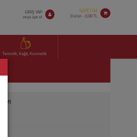
SEPETİM
GİRİŞ YAP
0
ürün -
0,00 TL
veya üye ol
Temizlik, Kağıt, Kozmetik
50 Ml